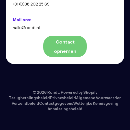
+31 (0)38 202 25 89
Mail ons:
hallo@rondt.nl
Contact
opnemen
© 2026
Rondt
.
Powered by Shopify
Terugbetalingsbeleid
Privacybeleid
Algemene Voorwaarden
Verzendbeleid
Contactgegevens
Wettelijke Kennisgeving
Annuleringsbeleid
Heb je een vraag?