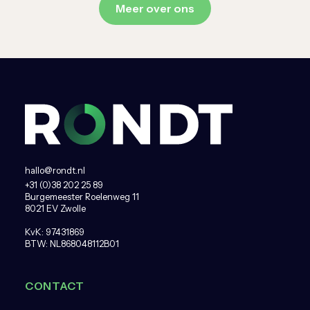
Meer over ons
hallo@rondt.nl
+31 (0)38 202 25 89
Burgemeester Roelenweg 11
8021 EV Zwolle
KvK: 97431869
BTW: NL868048112B01
CONTACT