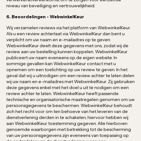
niveau van beveiliging en vertrouwelijkheid.
6. Beoordelingen - WebwinkelKeur
Wij verzamelen reviews via het platform van WebwinkelKeur.
Als u een review achterlaat via WebwinkelKeur dan bent u
verplicht om uw naam en e-mailadres op te geven.
WebwinkelKeur deelt deze gegevens met ons, zodat wij de
review aan uw bestelling kunnen koppelen. WebwinkelKeur
publiceert uw naam eveneens op de eigen website. In
sommige gevallen kan WebwinkelKeur contact met u
opnemen om een toelichting op uw review te geven. In het
geval dat wij u uitnodigen om een review achter te laten delen
wij uw naam en e-mailadres met WebwinkelKeur. Zij gebruiken
deze gegevens enkel met het doel u uit te nodigen om een
review achter te laten. WebwinkelKeur heeft passende
technische en organisatorische maatregelen genomen om uw
persoonsgegevens te beschermen. WebwinkelKeur behoudt
zich het recht voor om ten behoeve van het leveren van de
dienstverlening derden in te schakelen, hiervoor hebben wij
aan WebwinkelKeur toestemming gegeven. Alle hierboven
genoemde waarborgen met betrekking tot de bescherming
van uw persoonsgegevens zijn eveneens van toepassing op