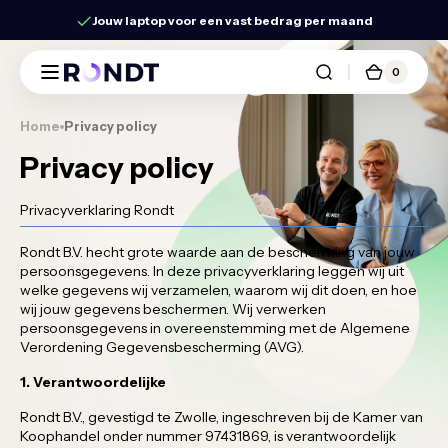
↵
↵
↵
↵
Ga naar inhoud
Ga naar menu
Ga naar voettekst
Toegankelijkheidswidget openen
Jouw laptop voor een vast bedrag per maand
Meteen
naar de
0
content
0
Rondt
Winkel
artikelen
Home
Privacy policy
Privacy policy
Privacyverklaring Rondt
Rondt B.V. hecht grote waarde aan de bescherming van jouw
persoonsgegevens. In deze privacyverklaring leggen wij uit
welke gegevens wij verzamelen, waarom wij dit doen, en hoe
wij jouw gegevens beschermen. Wij verwerken
persoonsgegevens in overeenstemming met de Algemene
Verordening Gegevensbescherming (AVG).
1. Verantwoordelijke
Rondt B.V., gevestigd te Zwolle, ingeschreven bij de Kamer van
Koophandel onder nummer 97431869, is verantwoordelijk