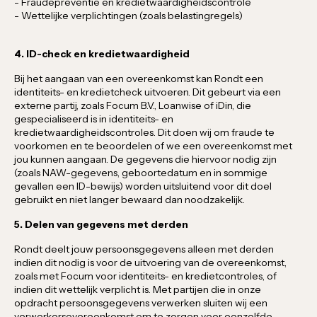
- Fraudepreventie en kredietwaardigheidscontrole
- Wettelijke verplichtingen (zoals belastingregels)
4. ID-check en kredietwaardigheid
Bij het aangaan van een overeenkomst kan Rondt een
identiteits- en kredietcheck uitvoeren. Dit gebeurt via een
externe partij, zoals Focum B.V., Loanwise of iDin, die
gespecialiseerd is in identiteits- en
kredietwaardigheidscontroles. Dit doen wij om fraude te
voorkomen en te beoordelen of we een overeenkomst met
jou kunnen aangaan. De gegevens die hiervoor nodig zijn
(zoals NAW-gegevens, geboortedatum en in sommige
gevallen een ID-bewijs) worden uitsluitend voor dit doel
gebruikt en niet langer bewaard dan noodzakelijk.
5. Delen van gegevens met derden
Rondt deelt jouw persoonsgegevens alleen met derden
indien dit nodig is voor de uitvoering van de overeenkomst,
zoals met Focum voor identiteits- en kredietcontroles, of
indien dit wettelijk verplicht is. Met partijen die in onze
opdracht persoonsgegevens verwerken sluiten wij een
verwerkersovereenkomst om te zorgen voor eenzelfde